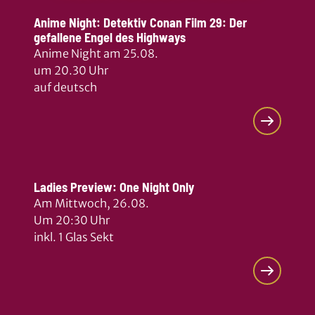
Clip-FSK 6
Spielzeiten ab dem 04.06.2026
Anime Night: Detektiv Conan Film 29: Der
gefallene Engel des Highways
Detektiv Conan Film 29: Der gefallene Engel des Highways
12
Anime Night am 25.08.
Clip-FSK 12
Spielzeiten ab dem 25.08.2026
um 20.30 Uhr
Horst Schlämmer sucht das Glück
auf deutsch
13
Clip-FSK 0
Spielzeiten ab dem 26.03.2026
One Night Only
14
Clip-FSK 12
Spielzeiten ab dem 27.08.2026
André Rieus Sommerkonzert 2026: Viva Maastricht
15
Ladies Preview: One Night Only
Spielzeiten ab dem 29.08.2026
Am Mittwoch, 26.08.
25 Jahre The Fast and the Furious
Um 20:30 Uhr
16
Clip-FSK 16
Spielzeiten ab dem 01.09.2026
inkl. 1 Glas Sekt
Das gewisse Etwas
17
Clip-FSK 0
Spielzeiten ab dem 03.09.2026
Practical Magic 2 - Zauberhafte Schwestern
18