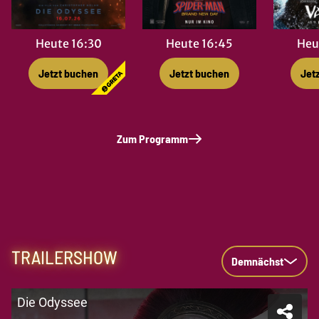
Heute 16:45
Heute 16:30
Heu
Jetzt buchen
Jetzt buchen
Jet
Zum Programm
TRAILERSHOW
Demnächst
Die Odyssee